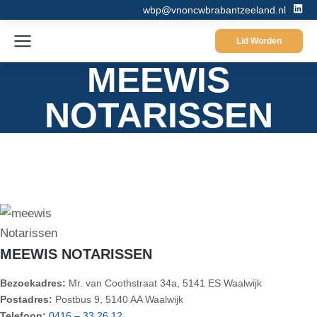
wbp@vnoncwbrabantzeeland.nl
Lid Worden
MEEWIS
NOTARISSEN
MEEWIS NOTARISSEN
Bezoekadres:
Mr. van Coothstraat 34a, 5141 ES Waalwijk
Postadres:
Postbus 9, 5140 AA Waalwijk
Telefoon:
0416 – 33 26 12