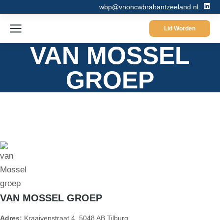
wbp@vnoncwbrabantzeeland.nl
Lid Worden
VAN MOSSEL
GROEP
VAN MOSSEL GROEP
Adres:
Kraaivenstraat 4, 5048 AB Tilburg