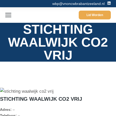
wbp@vnoncwbrabantzeeland.nl
Lid Worden
STICHTING
WAALWIJK CO2
VRIJ
STICHTING WAALWIJK CO2 VRIJ
Adres:
–
Telefoon:
–