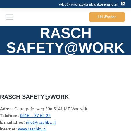
wbp@vnoncwbrabantzeeland.nl
Lid Worden
RASCH
SAFETY@WORK
RASCH SAFETY@WORK
Adres:
Cartografenweg 20a 5141 MT Waalwijk
Telefoon:
0416 – 37 62 22
E-mailadres:
info@raschbv.nl
Internet:
www.raschbv.nl