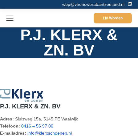
wbp@vnoncwbrabantzeeland.nl
Lid Worden
P.J. KLERX &
ZN. BV
P.J. KLERX & ZN. BV
Adres:
Sluisweg 15a, 5145 PE Waalwijk
Telefoon:
0416 – 56 97 00
E-mailadres:
info@klerxschoenen.nl