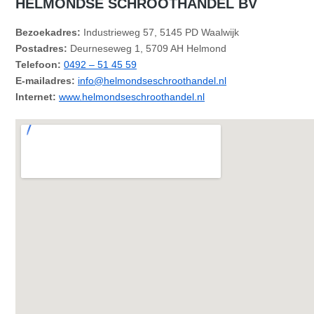
HELMONDSE SCHROOTHANDEL BV
Bezoekadres:
Industrieweg 57, 5145 PD Waalwijk
Postadres:
Deurneseweg 1, 5709 AH Helmond
Telefoon:
0492 – 51 45 59
E-mailadres:
info@helmondseschroothandel.nl
Internet:
www.helmondseschroothandel.nl