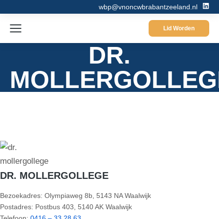
wbp@vnoncwbrabantzeeland.nl
Lid Worden
DR.
MOLLERGOLLEG
DR. MOLLERGOLLEGE
Bezoekadres: Olympiaweg 8b, 5143 NA Waalwijk
Postadres: Postbus 403, 5140 AK Waalwijk
Telefoon:
0416 – 33 28 63